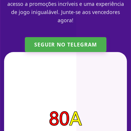
acesso a promoções incríveis e uma experiência
de jogo inigualável. Junte-se aos vencedores
agora!
SEGUIR NO TELEGRAM