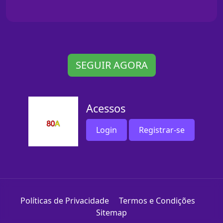
SEGUIR AGORA
Acessos
Login
Registrar-se
Políticas de Privacidade
Termos e Condições
Sitemap