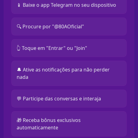
📱 Baixe o app Telegram no seu dispositivo
🔍 Procure por "@80AOficial"
👆 Toque em "Entrar" ou "Join"
🔔 Ative as notificações para não perder
nada
💬 Participe das conversas e interaja
🎁 Receba bônus exclusivos
automaticamente