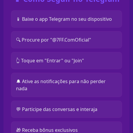
📱 Baixe o app Telegram no seu dispositivo
🔍 Procure por "@7FF.ComOficial"
👆 Toque em "Entrar" ou "Join"
🔔 Ative as notificações para não perder
nada
💬 Participe das conversas e interaja
🎁 Receba bônus exclusivos