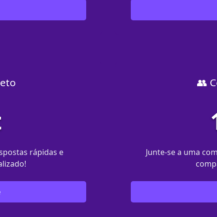
reto
👥 
t
espostas rápidas e
Junte-se a uma com
lizado!
compa
e