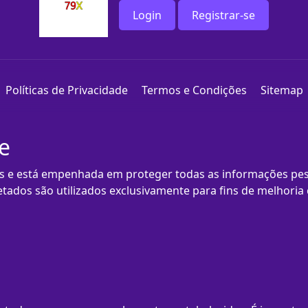
Login
Registrar-se
Políticas de Privacidade
Termos e Condições
Sitemap
de
ios e está empenhada em proteger todas as informações pe
tados são utilizados exclusivamente para fins de melhoria