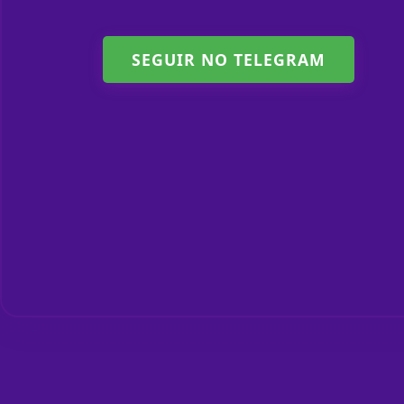
SEGUIR NO TELEGRAM