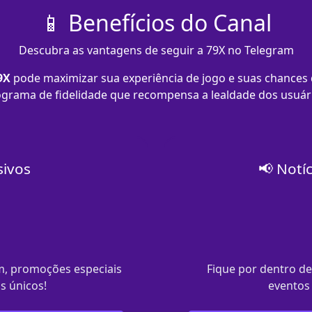
📱 Benefícios do Canal
Descubra as vantagens de seguir a 79X no Telegram
9X
pode maximizar sua experiência de jogo e suas chances 
grama de fidelidade que recompensa a lealdade dos usuár
sivos
📢 Notí
m, promoções especiais
Fique por dentro d
s únicos!
eventos