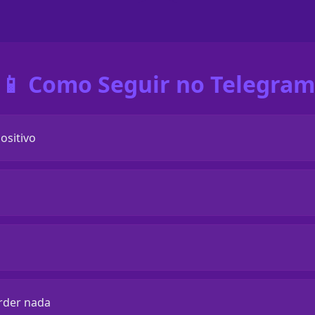
📱 Como Seguir no Telegram
ositivo
erder nada