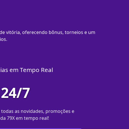
de vitória, oferecendo bônus, torneios e um
ios.
cias em Tempo Real
24/7
e todas as novidades, promoções e
 da 79X em tempo real!