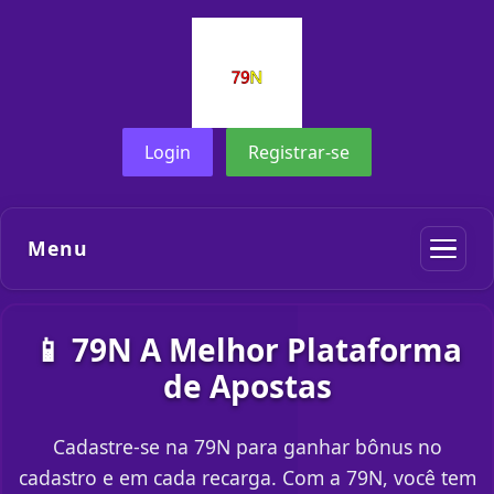
Login
Registrar-se
Menu
📱 79N A Melhor Plataforma
de Apostas
Cadastre-se na 79N para ganhar bônus no
cadastro e em cada recarga. Com a 79N, você tem