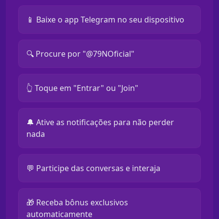
📱 Baixe o app Telegram no seu dispositivo
🔍 Procure por "@79NOficial"
👆 Toque em "Entrar" ou "Join"
🔔 Ative as notificações para não perder
nada
💬 Participe das conversas e interaja
🎁 Receba bônus exclusivos
automaticamente