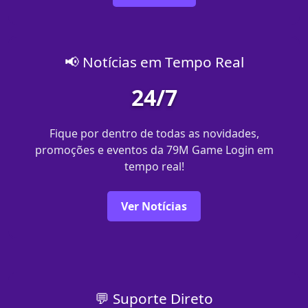
📢 Notícias em Tempo Real
24/7
Fique por dentro de todas as novidades,
promoções e eventos da 79M Game Login em
tempo real!
Ver Notícias
💬 Suporte Direto