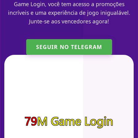
Game Login, você tem acesso a promoções
incríveis e uma experiência de jogo inigualável.
Junte-se aos vencedores agora!
SEGUIR NO TELEGRAM