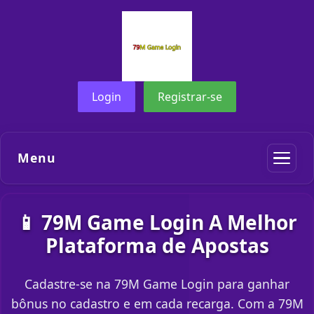
Login
Registrar-se
Menu
📱 79M Game Login A Melhor
Plataforma de Apostas
Cadastre-se na 79M Game Login para ganhar
bônus no cadastro e em cada recarga. Com a 79M