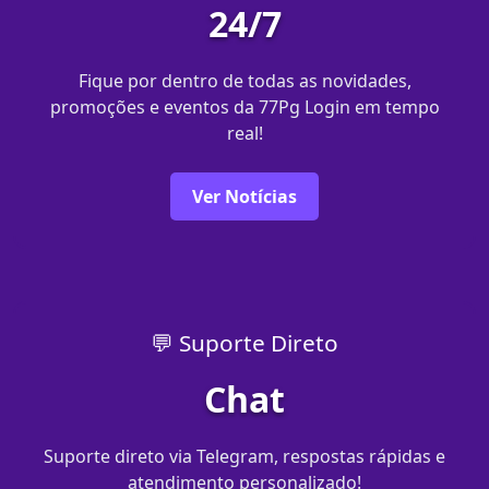
24/7
Fique por dentro de todas as novidades,
promoções e eventos da 77Pg Login em tempo
real!
Ver Notícias
💬 Suporte Direto
Chat
Suporte direto via Telegram, respostas rápidas e
atendimento personalizado!