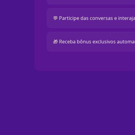
💬 Participe das conversas e interaj
🎁 Receba bônus exclusivos autom