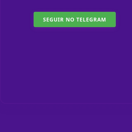
SEGUIR NO TELEGRAM