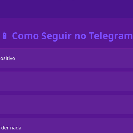
📱 Como Seguir no Telegram
ositivo
erder nada