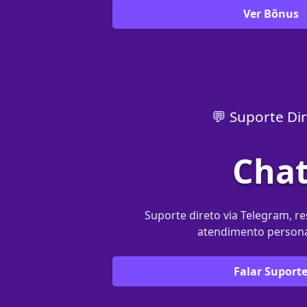
Ver Bônus
💬 Suporte Di
Cha
Suporte direto via Telegram, r
atendimento persona
Falar Suport