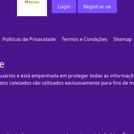
Login
Registrar-se
Políticas de Privacidade
Termos e Condições
Sitemap
de
usuários e está empenhada em proteger todas as informaçõ
os coletados são utilizados exclusivamente para fins de m