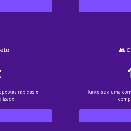
reto
👥 
t
espostas rápidas e
Junte-se a uma com
lizado!
compa
e