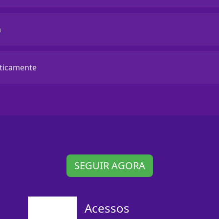
a
aticamente
SEGUIR AGORA
Acessos