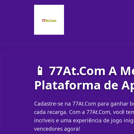
📱 77At.Com A M
Plataforma de A
Cadastre-se na 77At.Com para ganhar b
cada recarga. Com a 77At.Com, você te
incríveis e uma experiência de jogo inig
vencedores agora!