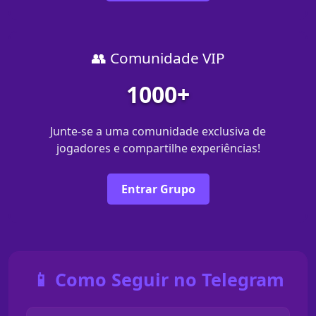
👥 Comunidade VIP
1000+
Junte-se a uma comunidade exclusiva de
jogadores e compartilhe experiências!
Entrar Grupo
📱 Como Seguir no Telegram