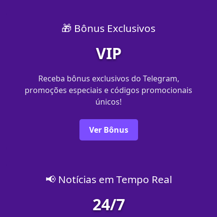
🎁 Bônus Exclusivos
VIP
Receba bônus exclusivos do Telegram,
promoções especiais e códigos promocionais
únicos!
Ver Bônus
📢 Notícias em Tempo Real
24/7