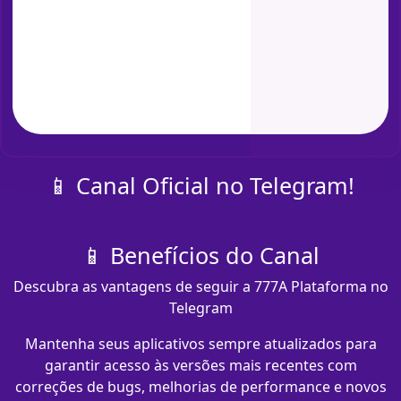
📱 Canal Oficial no Telegram!
📱 Benefícios do Canal
Descubra as vantagens de seguir a 777A Plataforma no
Telegram
Mantenha seus aplicativos sempre atualizados para
garantir acesso às versões mais recentes com
correções de bugs, melhorias de performance e novos