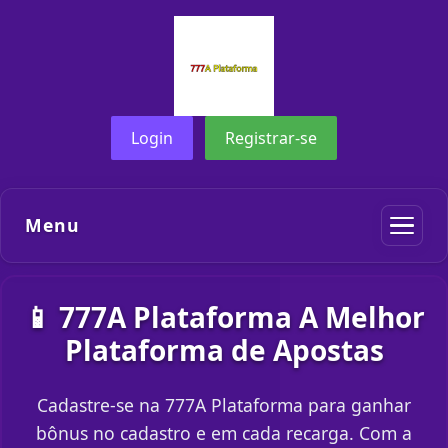
Login
Registrar-se
Menu
📱 777A Plataforma A Melhor
Plataforma de Apostas
Cadastre-se na 777A Plataforma para ganhar
bônus no cadastro e em cada recarga. Com a