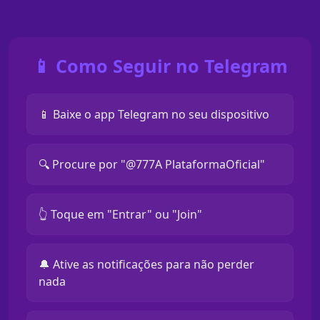
📱 Como Seguir no Telegram
📱 Baixe o app Telegram no seu dispositivo
🔍 Procure por "@777A PlataformaOficial"
👆 Toque em "Entrar" ou "Join"
🔔 Ative as notificações para não perder
nada