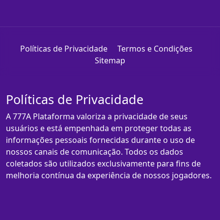
Políticas de Privacidade
Termos e Condições
Sitemap
Políticas de Privacidade
A 777A Plataforma valoriza a privacidade de seus
usuários e está empenhada em proteger todas as
informações pessoais fornecidas durante o uso de
nossos canais de comunicação. Todos os dados
coletados são utilizados exclusivamente para fins de
melhoria contínua da experiência de nossos jogadores.