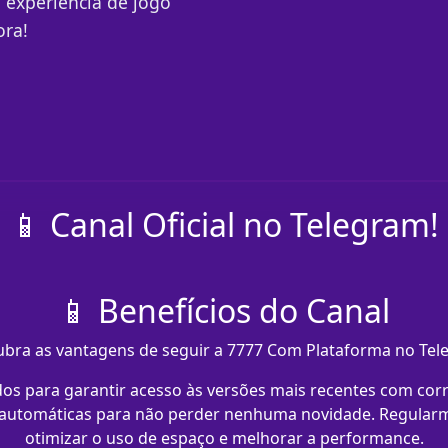
 experiência de jogo
ora!
📱 Canal Oficial no Telegram!
📱 Benefícios do Canal
bra as vantagens de seguir a 7777 Com Plataforma no Te
dos para garantir acesso às versões mais recentes com cor
 automáticas para não perder nenhuma novidade. Regularme
otimizar o uso de espaço e melhorar a performance.