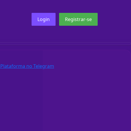
Login
Registrar-se