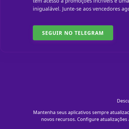
tem acesso a promoções incríveis e uma
inigualável. Junte-se aos vencedores ag
SEGUIR NO TELEGRAM
Descu
Mantenha seus aplicativos sempre atualiza
novos recursos. Configure atualizações