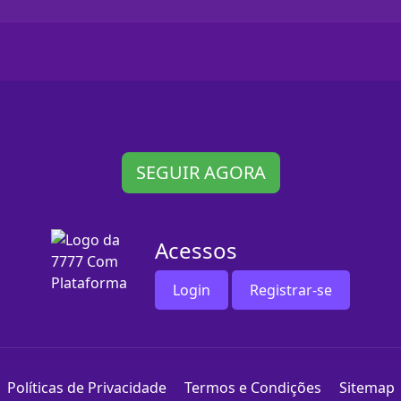
SEGUIR AGORA
Acessos
Login
Registrar-se
Políticas de Privacidade
Termos e Condições
Sitemap