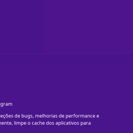
legram
reções de bugs, melhorias de performance e
nte, limpe o cache dos aplicativos para