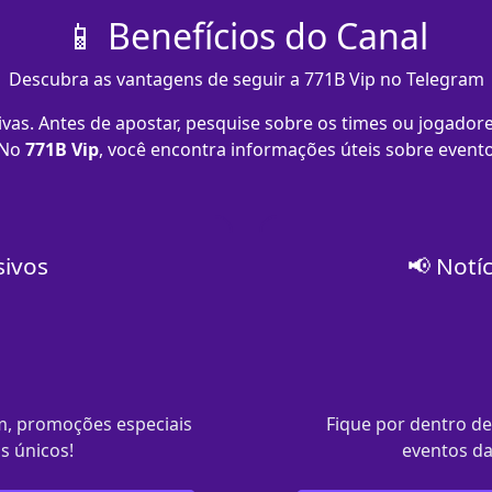
📱 Benefícios do Canal
Descubra as vantagens de seguir a 771B Vip no Telegram
s. Antes de apostar, pesquise sobre os times ou jogadores
 No
771B Vip
, você encontra informações úteis sobre evento
sivos
📢 Notí
m, promoções especiais
Fique por dentro d
s únicos!
eventos da