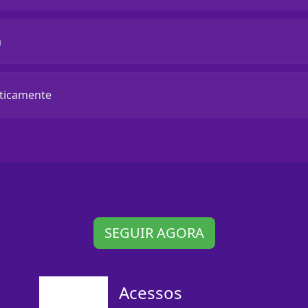
a
aticamente
SEGUIR AGORA
Acessos