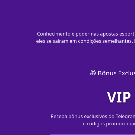
Conhecimento é poder nas apostas esportiva
eles se saíram em condições semelhantes.
🎁 Bônus Exclu
VIP
Receba bônus exclusivos do Telegra
e códigos promocionai