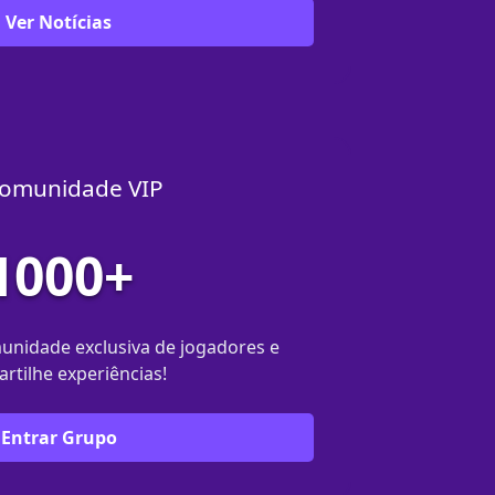
Ver Notícias
Comunidade VIP
1000+
unidade exclusiva de jogadores e
rtilhe experiências!
Entrar Grupo