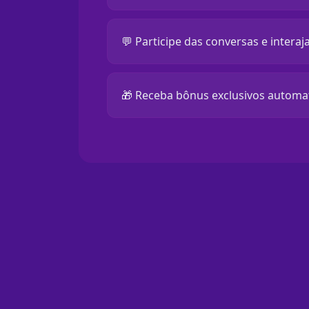
💬 Participe das conversas e interaj
🎁 Receba bônus exclusivos autom