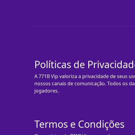
Políticas de Privacida
A 771B Vip valoriza a privacidade de seus 
nossos canais de comunicação. Todos os dad
jogadores.
Termos e Condições