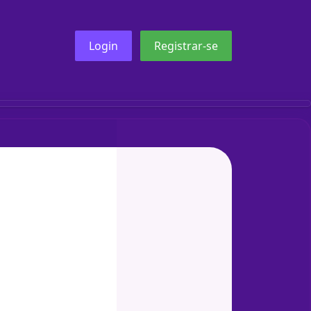
Login
Registrar-se