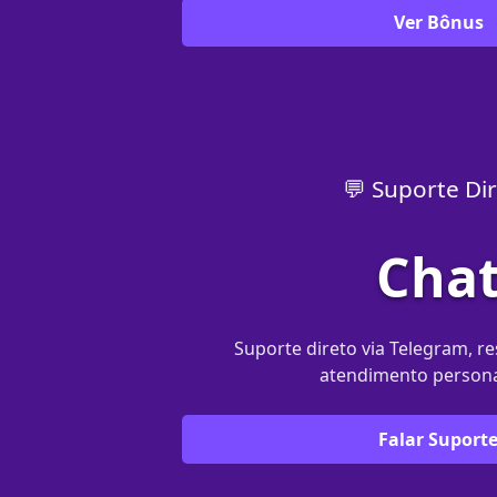
Ver Bônus
💬 Suporte Di
Cha
Suporte direto via Telegram, r
atendimento persona
Falar Suport