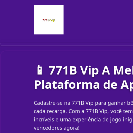
📱 771B Vip A Me
Plataforma de A
Cadastre-se na 771B Vip para ganhar b
cada recarga. Com a 771B Vip, você te
incríveis e uma experiência de jogo inig
vencedores agora!