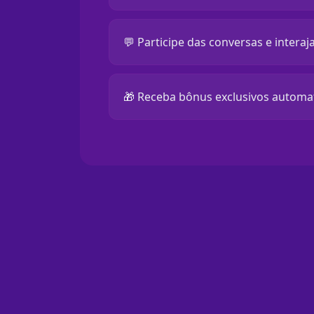
💬 Participe das conversas e interaj
🎁 Receba bônus exclusivos autom