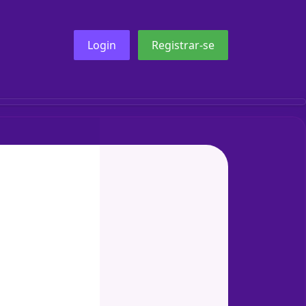
Login
Registrar-se