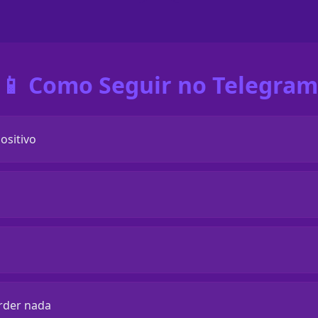
📱 Como Seguir no Telegram
ositivo
erder nada