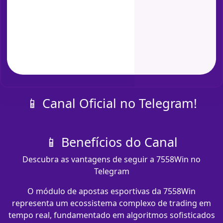
📱 Canal Oficial no Telegram!
📱 Benefícios do Canal
Descubra as vantagens de seguir a 7558Win no
Telegram
O módulo de apostas esportivas da 7558Win
representa um ecossistema complexo de trading em
tempo real, fundamentado em algoritmos sofisticados