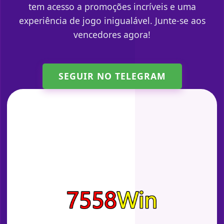
tem acesso a promoções incríveis e uma
experiência de jogo inigualável. Junte-se aos
vencedores agora!
SEGUIR NO TELEGRAM