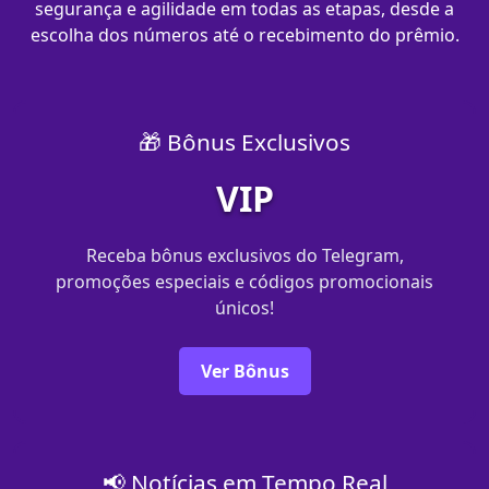
segurança e agilidade em todas as etapas, desde a
escolha dos números até o recebimento do prêmio.
🎁 Bônus Exclusivos
VIP
Receba bônus exclusivos do Telegram,
promoções especiais e códigos promocionais
únicos!
Ver Bônus
📢 Notícias em Tempo Real