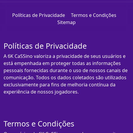
Políticas de Privacidade
Termos e Condições
Sitemap
Políticas de Privacidade
A 6K CaSSino valoriza a privacidade de seus usuários e
está empenhada em proteger todas as informações
pessoais fornecidas durante o uso de nossos canais de
comunicação. Todos os dados coletados são utilizados
exclusivamente para fins de melhoria contínua da
experiência de nossos jogadores.
Termos e Condições