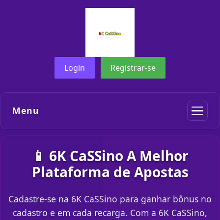
Login
Registrar-se
Menu
📱 6K CaSSino A Melhor
Plataforma de Apostas
Cadastre-se na 6K CaSSino para ganhar bônus no
cadastro e em cada recarga. Com a 6K CaSSino,