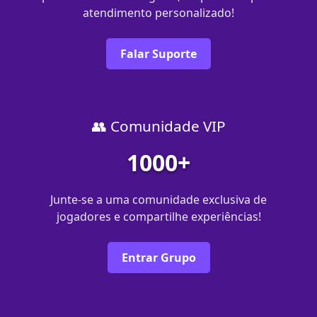
atendimento personalizado!
Falar Suporte
👥 Comunidade VIP
1000+
Junte-se a uma comunidade exclusiva de
jogadores e compartilhe experiências!
Entrar Grupo