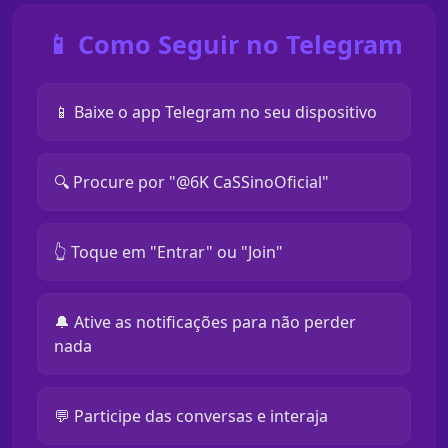
📱 Como Seguir no Telegram
📱 Baixe o app Telegram no seu dispositivo
🔍 Procure por "@6K CaSSinoOficial"
👆 Toque em "Entrar" ou "Join"
🔔 Ative as notificações para não perder
nada
💬 Participe das conversas e interaja