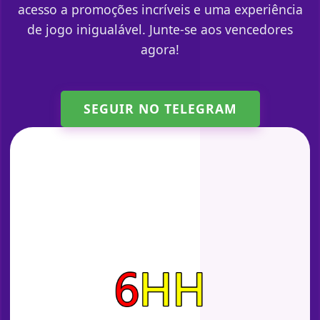
acesso a promoções incríveis e uma experiência
de jogo inigualável. Junte-se aos vencedores
agora!
SEGUIR NO TELEGRAM