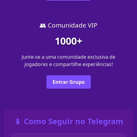
👥 Comunidade VIP
1000+
Junte-se a uma comunidade exclusiva de
jogadores e compartilhe experiências!
Entrar Grupo
📱 Como Seguir no Telegram