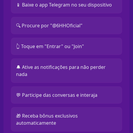
📱 Baixe o app Telegram no seu dispositivo
🔍 Procure por "@6HHOficial"
👆 Toque em "Entrar" ou "Join"
🔔 Ative as notificações para não perder
nada
💬 Participe das conversas e interaja
🎁 Receba bônus exclusivos
automaticamente