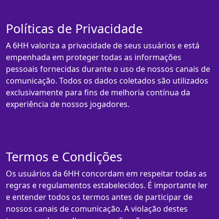
Políticas de Privacidade
A 6HH valoriza a privacidade de seus usuários e está
empenhada em proteger todas as informações
pessoais fornecidas durante o uso de nossos canais de
comunicação. Todos os dados coletados são utilizados
exclusivamente para fins de melhoria contínua da
experiência de nossos jogadores.
Termos e Condições
Os usuários da 6HH concordam em respeitar todas as
regras e regulamentos estabelecidos. É importante ler
e entender todos os termos antes de participar de
nossos canais de comunicação. A violação destes