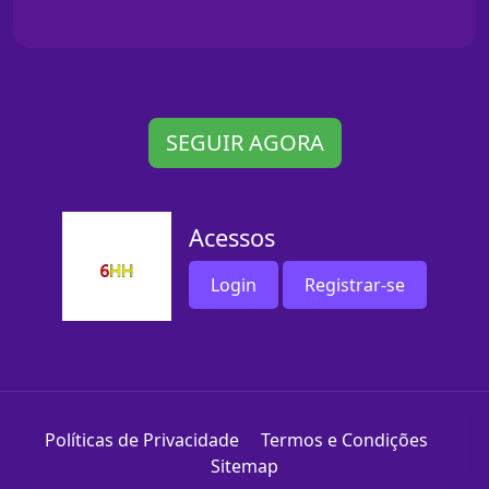
SEGUIR AGORA
Acessos
Login
Registrar-se
Políticas de Privacidade
Termos e Condições
Sitemap