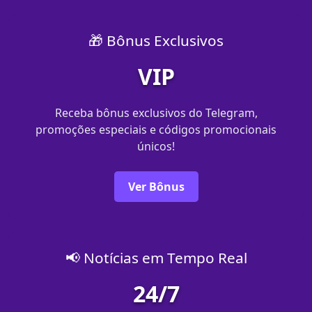
🎁 Bônus Exclusivos
VIP
Receba bônus exclusivos do Telegram,
promoções especiais e códigos promocionais
únicos!
Ver Bônus
📢 Notícias em Tempo Real
24/7