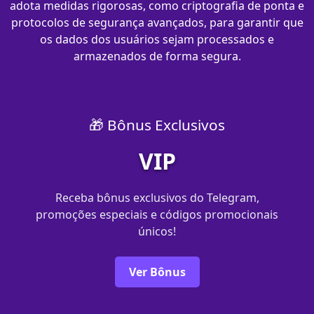
adota medidas rigorosas, como criptografia de ponta e
protocolos de segurança avançados, para garantir que
os dados dos usuários sejam processados e
armazenados de forma segura.
🎁 Bônus Exclusivos
VIP
Receba bônus exclusivos do Telegram,
promoções especiais e códigos promocionais
únicos!
Ver Bônus