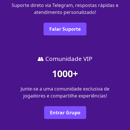
Suporte direto via Telegram, respostas rápidas e
atendimento personalizado!
Falar Suporte
👥 Comunidade VIP
1000+
Junte-se a uma comunidade exclusiva de
jogadores e compartilhe experiências!
Entrar Grupo