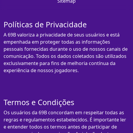
Sitemap
Políticas de Privacidade
A 69B valoriza a privacidade de seus usuários e está
empenhada em proteger todas as informações
pessoais fornecidas durante o uso de nossos canais de
comunicação. Todos os dados coletados são utilizados
exclusivamente para fins de melhoria contínua da
experiência de nossos jogadores.
Termos e Condições
Os usuários da 69B concordam em respeitar todas as
regras e regulamentos estabelecidos. É importante ler
e entender todos os termos antes de participar de