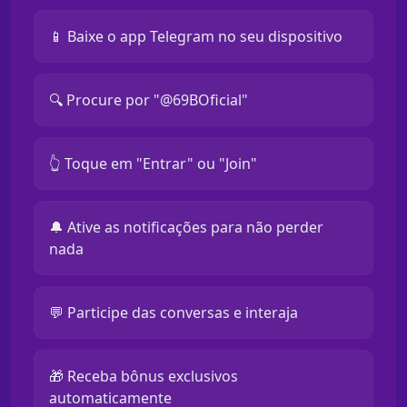
📱 Baixe o app Telegram no seu dispositivo
🔍 Procure por "@69BOficial"
👆 Toque em "Entrar" ou "Join"
🔔 Ative as notificações para não perder
nada
💬 Participe das conversas e interaja
🎁 Receba bônus exclusivos
automaticamente