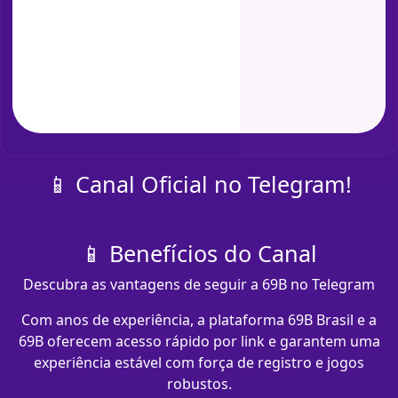
📱 Canal Oficial no Telegram!
📱 Benefícios do Canal
Descubra as vantagens de seguir a 69B no Telegram
Com anos de experiência, a plataforma 69B Brasil e a
69B oferecem acesso rápido por link e garantem uma
experiência estável com força de registro e jogos
robustos.