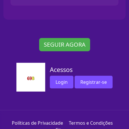
SEGUIR AGORA
Acessos
Login
Registrar-se
Políticas de Privacidade
Termos e Condições