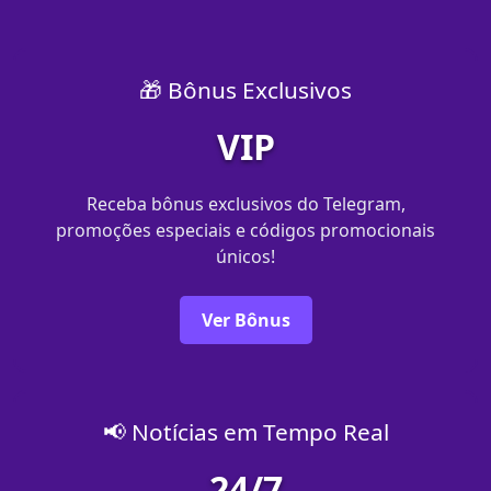
🎁 Bônus Exclusivos
VIP
Receba bônus exclusivos do Telegram,
promoções especiais e códigos promocionais
únicos!
Ver Bônus
📢 Notícias em Tempo Real
24/7