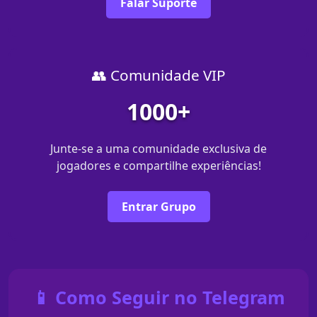
Falar Suporte
👥 Comunidade VIP
1000+
Junte-se a uma comunidade exclusiva de
jogadores e compartilhe experiências!
Entrar Grupo
📱 Como Seguir no Telegram