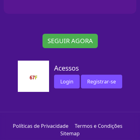
SEGUIR AGORA
Acessos
Login
Registrar-se
Políticas de Privacidade
Termos e Condições
Sitemap