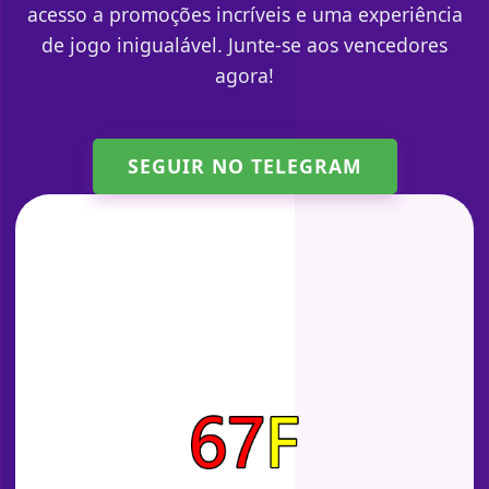
acesso a promoções incríveis e uma experiência
de jogo inigualável. Junte-se aos vencedores
agora!
SEGUIR NO TELEGRAM