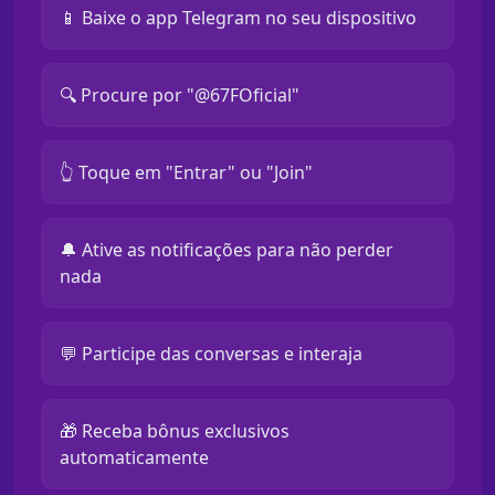
📱 Baixe o app Telegram no seu dispositivo
🔍 Procure por "@67FOficial"
👆 Toque em "Entrar" ou "Join"
🔔 Ative as notificações para não perder
nada
💬 Participe das conversas e interaja
🎁 Receba bônus exclusivos
automaticamente