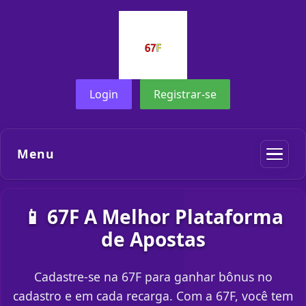
Login
Registrar-se
Menu
📱 67F A Melhor Plataforma
de Apostas
Cadastre-se na 67F para ganhar bônus no
cadastro e em cada recarga. Com a 67F, você tem