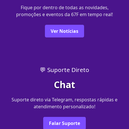
Fique por dentro de todas as novidades,
promoções e eventos da 67F em tempo real!
Ver Notícias
💬 Suporte Direto
Chat
Suporte direto via Telegram, respostas rápidas e
atendimento personalizado!
Falar Suporte