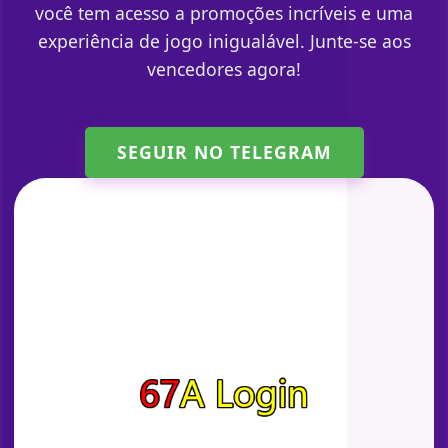
você tem acesso a promoções incríveis e uma
experiência de jogo inigualável. Junte-se aos
vencedores agora!
SEGUIR NO TELEGRAM