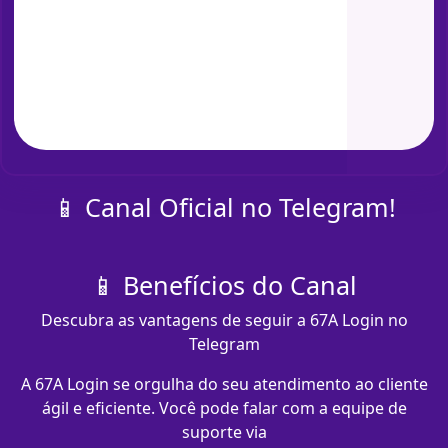
📱 Canal Oficial no Telegram!
📱 Benefícios do Canal
Descubra as vantagens de seguir a 67A Login no
Telegram
A 67A Login se orgulha do seu atendimento ao cliente
ágil e eficiente. Você pode falar com a equipe de
suporte via