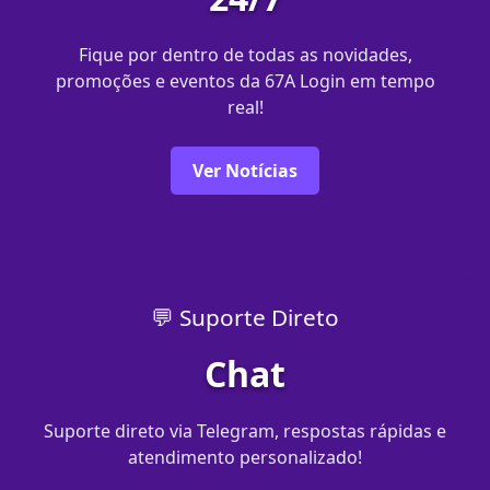
Fique por dentro de todas as novidades,
promoções e eventos da 67A Login em tempo
real!
Ver Notícias
💬 Suporte Direto
Chat
Suporte direto via Telegram, respostas rápidas e
atendimento personalizado!