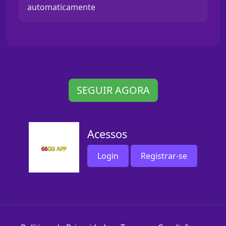
automaticamente
SEGUIR AGORA
Acessos
Login
Registrar-se