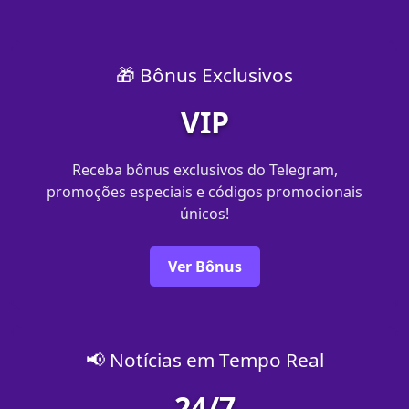
🎁 Bônus Exclusivos
VIP
Receba bônus exclusivos do Telegram,
promoções especiais e códigos promocionais
únicos!
Ver Bônus
📢 Notícias em Tempo Real
24/7