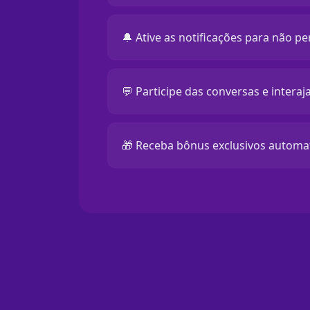
🔔 Ative as notificações para não p
💬 Participe das conversas e interaj
🎁 Receba bônus exclusivos autom