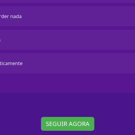
erder nada
a
aticamente
SEGUIR AGORA