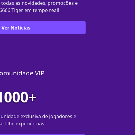
e todas as novidades, promoções e
6666 Tiger em tempo real!
Ver Notícias
Comunidade VIP
1000+
unidade exclusiva de jogadores e
rtilhe experiências!