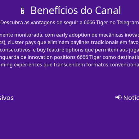
📱 Benefícios do Canal
Descubra as vantagens de seguir a 6666 Tiger no Telegram
uamente monitorada, com early adoption de mecânicas ino
ts), cluster pays que eliminam paylines tradicionais em favo
onsecutivos, e buy feature options que permitem aos joga
guarda de innovation positions 6666 Tiger como destinati
ming experiences que transcendem formatos convenciona
sivos
📢 Notí