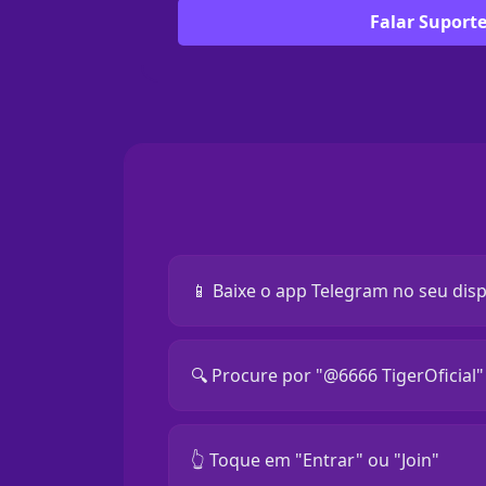
Falar Suport
📱 Baixe o app Telegram no seu disp
🔍 Procure por "@6666 TigerOficial"
👆 Toque em "Entrar" ou "Join"