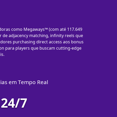
vadoras como Megaways™ (com até 117.649
r de adjacency matching, infinity reels que
dores purchasing direct access aos bonus
on para players que buscam cutting-edge
is.
cias em Tempo Real
24/7