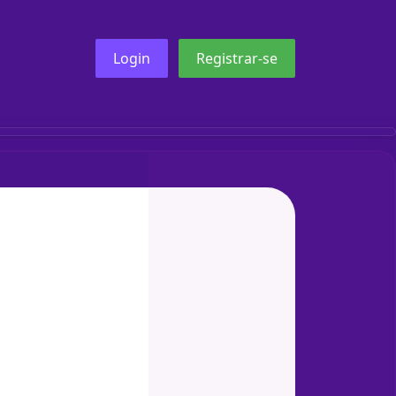
Login
Registrar-se