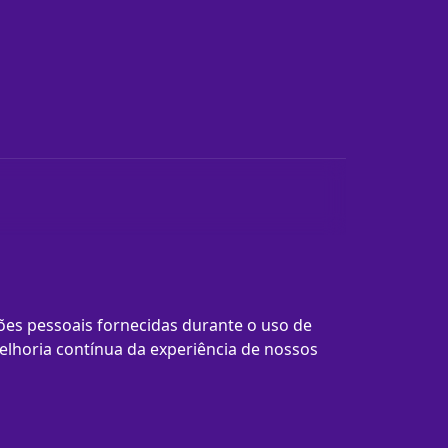
ões pessoais fornecidas durante o uso de
elhoria contínua da experiência de nossos