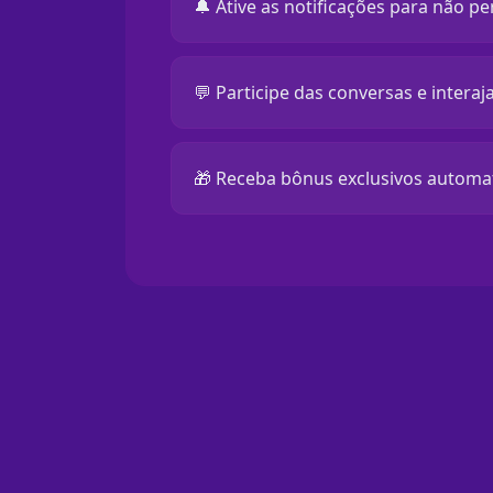
🔔 Ative as notificações para não p
💬 Participe das conversas e interaj
🎁 Receba bônus exclusivos autom