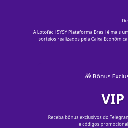
De
A Lotofácil 5Y5Y Plataforma Brasil é mais u
sorteios realizados pela Caixa Econômica
🎁 Bônus Exclu
VIP
Receba bônus exclusivos do Telegra
e códigos promocionai