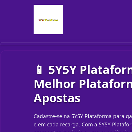
📱 5Y5Y Platafor
Melhor Platafor
Apostas
Cadastre-se na 5Y5Y Plataforma para g
e em cada recarga. Com a 5Y5Y Platafor