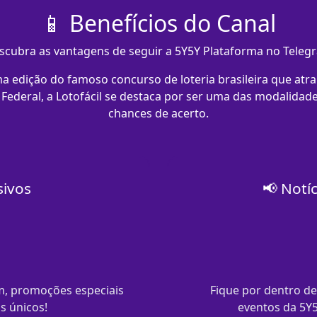
📱 Benefícios do Canal
scubra as vantagens de seguir a 5Y5Y Plataforma no Teleg
ma edição do famoso concurso de loteria brasileira que atr
 Federal, a Lotofácil se destaca por ser uma das modalida
chances de acerto.
sivos
📢 Notí
m, promoções especiais
Fique por dentro d
s únicos!
eventos da 5Y