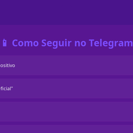
📱 Como Seguir no Telegram
ositivo
icial"