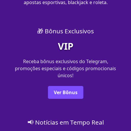
apostas esportivas, blackjack e roleta.
🎁 Bônus Exclusivos
VIP
Receba bônus exclusivos do Telegram,
promoções especiais e códigos promocionais
únicos!
Ver Bônus
📢 Notícias em Tempo Real