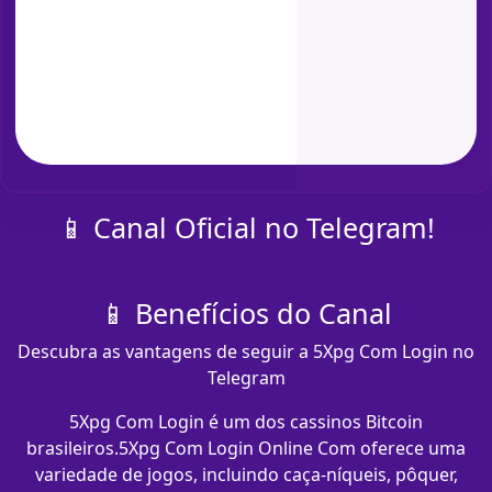
📱 Canal Oficial no Telegram!
📱 Benefícios do Canal
Descubra as vantagens de seguir a 5Xpg Com Login no
Telegram
5Xpg Com Login é um dos cassinos Bitcoin
brasileiros.5Xpg Com Login Online Com oferece uma
variedade de jogos, incluindo caça-níqueis, pôquer,