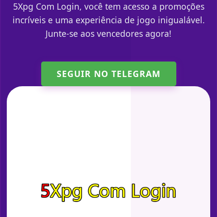
5Xpg Com Login, você tem acesso a promoções
incríveis e uma experiência de jogo inigualável.
Junte-se aos vencedores agora!
SEGUIR NO TELEGRAM