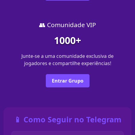
👥 Comunidade VIP
1000+
Junte-se a uma comunidade exclusiva de
jogadores e compartilhe experiências!
Entrar Grupo
📱 Como Seguir no Telegram