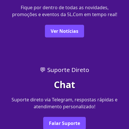
Fique por dentro de todas as novidades,
promoções e eventos da 5L.Com em tempo real!
Ver Notícias
💬 Suporte Direto
Chat
Suporte direto via Telegram, respostas rápidas e
atendimento personalizado!
Falar Suporte