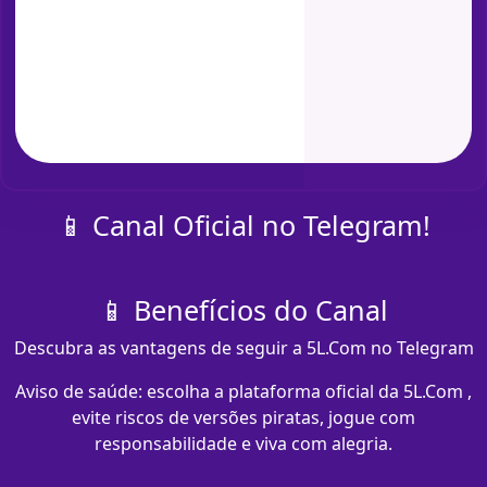
📱 Canal Oficial no Telegram!
📱 Benefícios do Canal
Descubra as vantagens de seguir a 5L.Com no Telegram
Aviso de saúde: escolha a plataforma oficial da 5L.Com ,
evite riscos de versões piratas, jogue com
responsabilidade e viva com alegria.