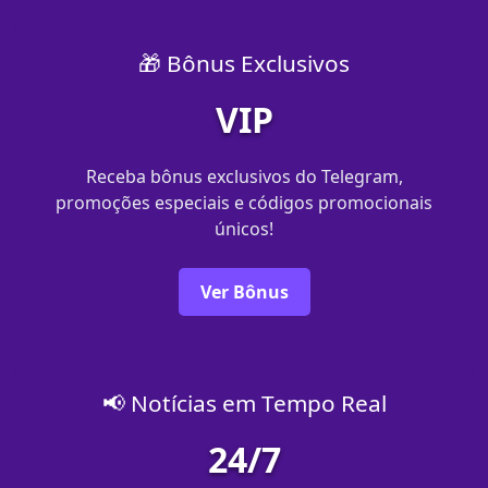
🎁 Bônus Exclusivos
VIP
Receba bônus exclusivos do Telegram,
promoções especiais e códigos promocionais
únicos!
Ver Bônus
📢 Notícias em Tempo Real
24/7