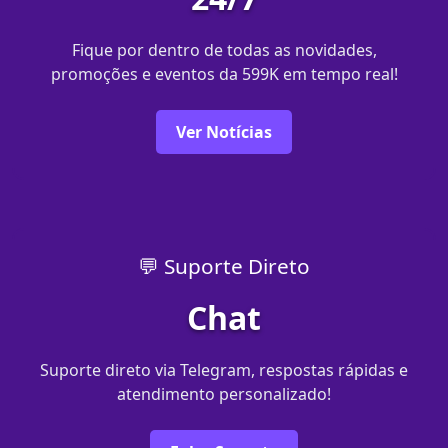
Fique por dentro de todas as novidades,
promoções e eventos da 599K em tempo real!
Ver Notícias
💬 Suporte Direto
Chat
Suporte direto via Telegram, respostas rápidas e
atendimento personalizado!