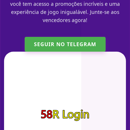
você tem acesso a promoções incríveis e uma
experiência de jogo inigualável. Junte-se aos
vencedores agora!
SEGUIR NO TELEGRAM