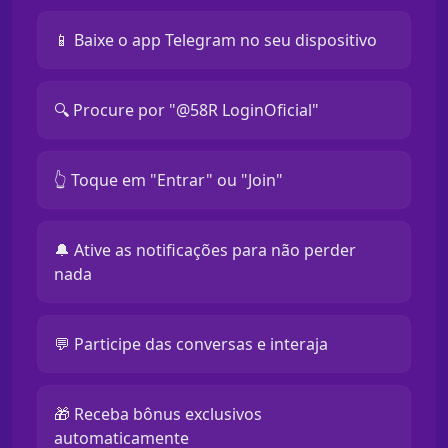
📱 Baixe o app Telegram no seu dispositivo
🔍 Procure por "@58R LoginOficial"
👆 Toque em "Entrar" ou "Join"
🔔 Ative as notificações para não perder
nada
💬 Participe das conversas e interaja
🎁 Receba bônus exclusivos
automaticamente