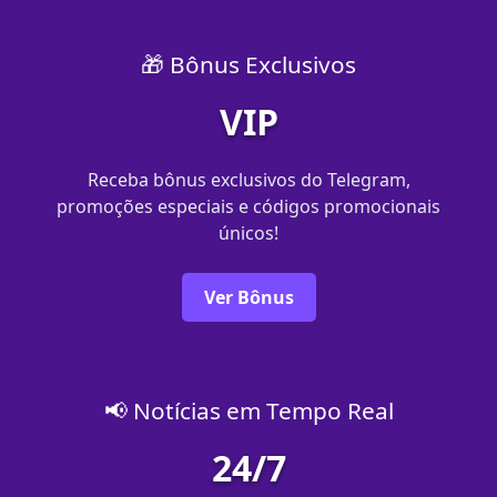
🎁 Bônus Exclusivos
VIP
Receba bônus exclusivos do Telegram,
promoções especiais e códigos promocionais
únicos!
Ver Bônus
📢 Notícias em Tempo Real
24/7