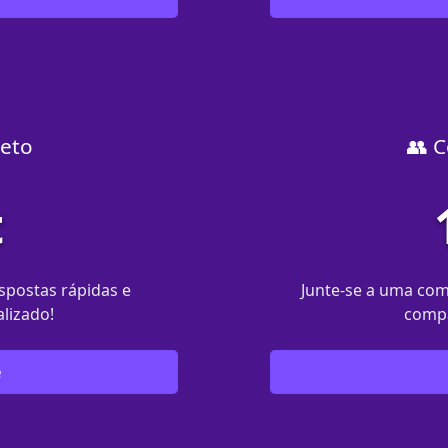
reto
👥 
t
espostas rápidas e
Junte-se a uma com
lizado!
compa
e