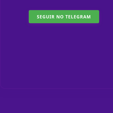
SEGUIR NO TELEGRAM