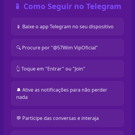
📱 Como Seguir no Telegram
📱 Baixe o app Telegram no seu dispositivo
🔍 Procure por "@57Wim VipOficial"
👆 Toque em "Entrar" ou "Join"
🔔 Ative as notificações para não perder
nada
💬 Participe das conversas e interaja