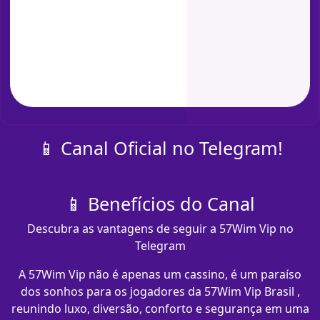
📱 Canal Oficial no Telegram!
📱 Benefícios do Canal
Descubra as vantagens de seguir a 57Wim Vip no
Telegram
A 57Wim Vip não é apenas um cassino, é um paraíso
dos sonhos para os jogadores da 57Wim Vip Brasil ,
reunindo luxo, diversão, conforto e segurança em uma