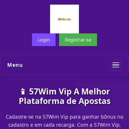
Login
Registrar-se
Menu
📱 57Wim Vip A Melhor
Plataforma de Apostas
Cadastre-se na 57Wim Vip para ganhar bônus no
cadastro e em cada recarga. Com a 57Wim Vip,