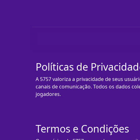
Políticas de Privacida
A 5757 valoriza a privacidade de seus usuá
canais de comunicação. Todos os dados cole
jogadores.
Termos e Condições