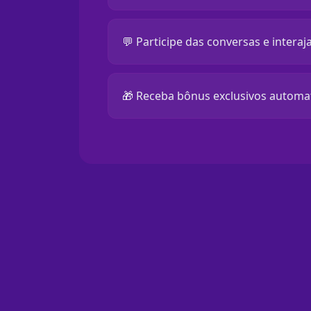
💬 Participe das conversas e interaj
🎁 Receba bônus exclusivos autom