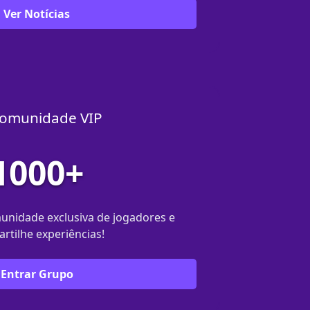
Ver Notícias
Comunidade VIP
1000+
unidade exclusiva de jogadores e
rtilhe experiências!
Entrar Grupo