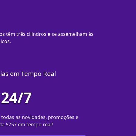
s têm três cilindros e se assemelham às
icos.
cias em Tempo Real
24/7
e todas as novidades, promoções e
da 5757 em tempo real!