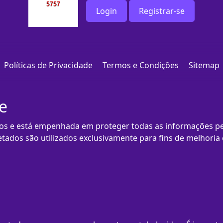
Login
Registrar-se
Políticas de Privacidade
Termos e Condições
Sitemap
de
rios e está empenhada em proteger todas as informações p
tados são utilizados exclusivamente para fins de melhoria