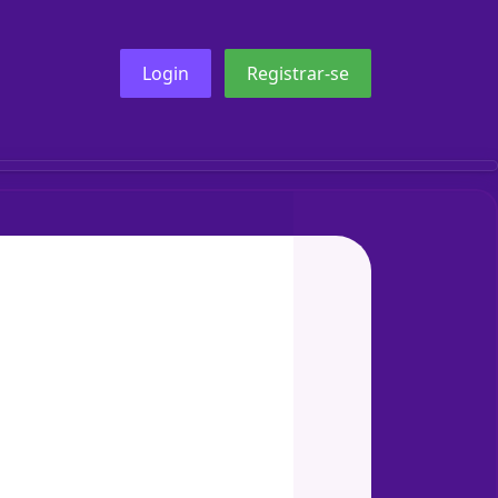
Login
Registrar-se