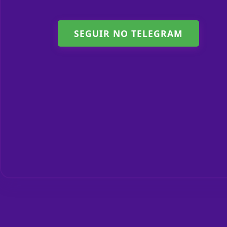
SEGUIR NO TELEGRAM