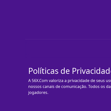
Políticas de Privacida
A 56X.Com valoriza a privacidade de seus u
nossos canais de comunicação. Todos os dad
jogadores.