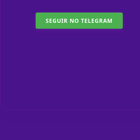
SEGUIR NO TELEGRAM