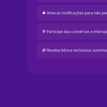
🔔 Ative as notificações para não p
💬 Participe das conversas e interaj
🎁 Receba bônus exclusivos autom