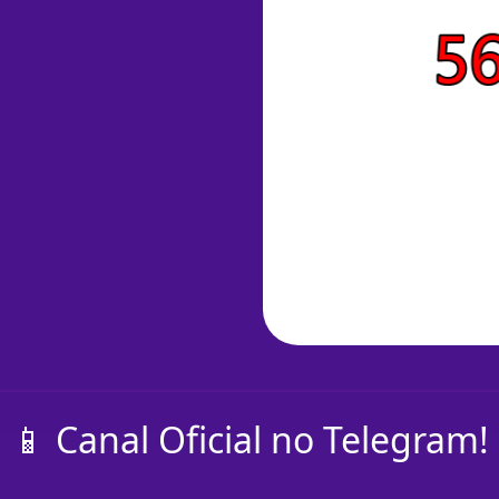
📱 Canal Oficial no Telegram!