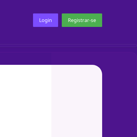
Login
Registrar-se