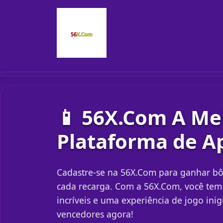
📱 56X.Com A Me
Plataforma de A
Cadastre-se na 56X.Com para ganhar bô
cada recarga. Com a 56X.Com, você tem
incríveis e uma experiência de jogo inig
vencedores agora!