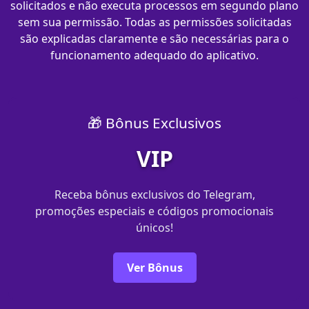
solicitados e não executa processos em segundo plano
sem sua permissão. Todas as permissões solicitadas
são explicadas claramente e são necessárias para o
funcionamento adequado do aplicativo.
🎁 Bônus Exclusivos
VIP
Receba bônus exclusivos do Telegram,
promoções especiais e códigos promocionais
únicos!
Ver Bônus