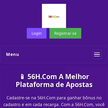
Login
Registrar-se
Menu
📱 56H.Com A Melhor
Plataforma de Apostas
Cadastre-se na 56H.Com para ganhar bônus no
cadastro e em cada recarga. Com a 56H.Com, você