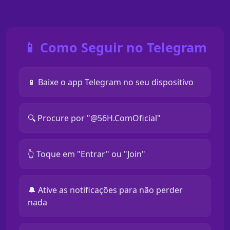
📱 Como Seguir no Telegram
📱 Baixe o app Telegram no seu dispositivo
🔍 Procure por "@56H.ComOficial"
👆 Toque em "Entrar" ou "Join"
🔔 Ative as notificações para não perder
nada