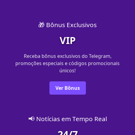
🎁 Bônus Exclusivos
VIP
Receba bônus exclusivos do Telegram,
promoções especiais e códigos promocionais
únicos!
Ver Bônus
📢 Notícias em Tempo Real
24/7