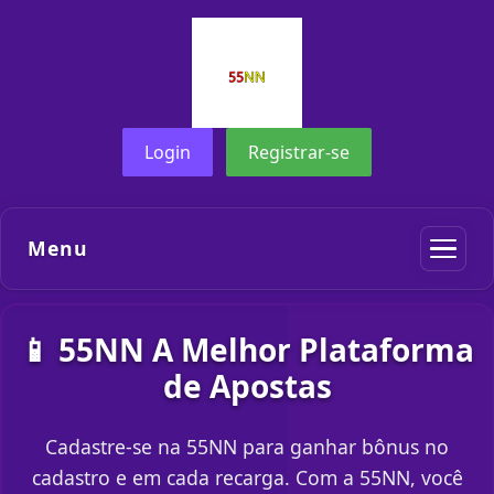
Login
Registrar-se
Menu
📱 55NN A Melhor Plataforma
de Apostas
Cadastre-se na 55NN para ganhar bônus no
cadastro e em cada recarga. Com a 55NN, você