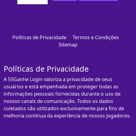
Políticas de Privacidade
Termos e Condições
Sitemap
Políticas de Privacidade
A 55Ganhe Login valoriza a privacidade de seus
usuários e está empenhada em proteger todas as
informações pessoais fornecidas durante o uso de
nossos canais de comunicação. Todos os dados
coletados são utilizados exclusivamente para fins de
melhoria contínua da experiência de nossos jogadores.