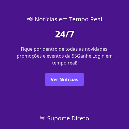
📢 Notícias em Tempo Real
24/7
Fique por dentro de todas as novidades,
promoções e eventos da 55Ganhe Login em
tempo real!
Ver Notícias
💬 Suporte Direto