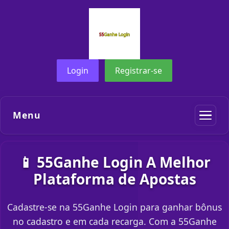
Login
Registrar-se
Menu
📱 55Ganhe Login A Melhor
Plataforma de Apostas
Cadastre-se na 55Ganhe Login para ganhar bônus
no cadastro e em cada recarga. Com a 55Ganhe