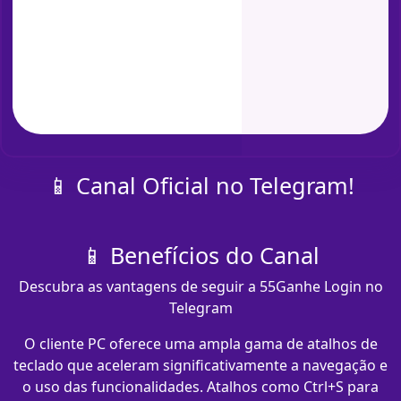
📱 Canal Oficial no Telegram!
📱 Benefícios do Canal
Descubra as vantagens de seguir a 55Ganhe Login no
Telegram
O cliente PC oferece uma ampla gama de atalhos de
teclado que aceleram significativamente a navegação e
o uso das funcionalidades. Atalhos como Ctrl+S para