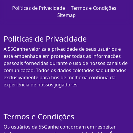
Políticas de Privacidade
Termos e Condições
Sitemap
Políticas de Privacidade
A 55Ganhe valoriza a privacidade de seus usuários e
está empenhada em proteger todas as informações
pessoais fornecidas durante o uso de nossos canais de
comunicação. Todos os dados coletados são utilizados
exclusivamente para fins de melhoria contínua da
experiência de nossos jogadores.
Termos e Condições
Os usuários da 55Ganhe concordam em respeitar