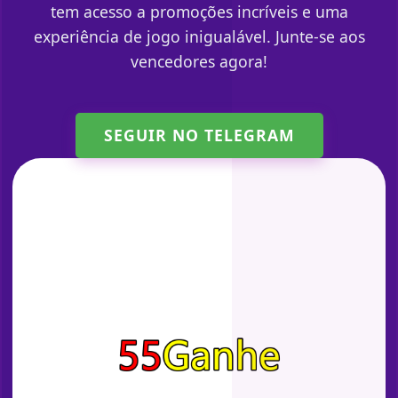
tem acesso a promoções incríveis e uma
experiência de jogo inigualável. Junte-se aos
vencedores agora!
SEGUIR NO TELEGRAM