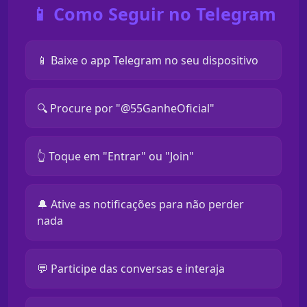
📱 Como Seguir no Telegram
📱 Baixe o app Telegram no seu dispositivo
🔍 Procure por "@55GanheOficial"
👆 Toque em "Entrar" ou "Join"
🔔 Ative as notificações para não perder
nada
💬 Participe das conversas e interaja