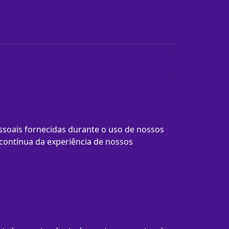
ssoais fornecidas durante o uso de nossos
 contínua da experiência de nossos