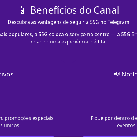
📱 Benefícios do Canal
Descubra as vantagens de seguir a 55G no Telegram
s populares, a 55G coloca o serviço no centro — a 55G Bras
criando uma experiência inédita.
sivos
📢 Notí
m, promoções especiais
Fique por dentro d
s únicos!
eventos