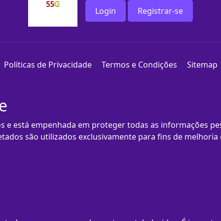
Login
Registrar-se
Políticas de Privacidade
Termos e Condições
Sitemap
de
ios e está empenhada em proteger todas as informações pe
tados são utilizados exclusivamente para fins de melhoria