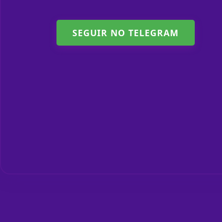
SEGUIR NO TELEGRAM