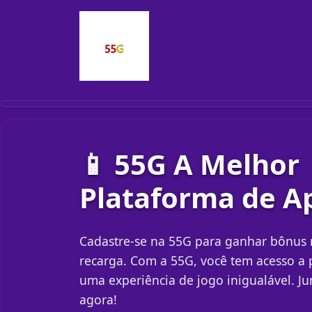
📱 55G A Melhor
Plataforma de A
Cadastre-se na 55G para ganhar bônus 
recarga. Com a 55G, você tem acesso a 
uma experiência de jogo inigualável. J
agora!