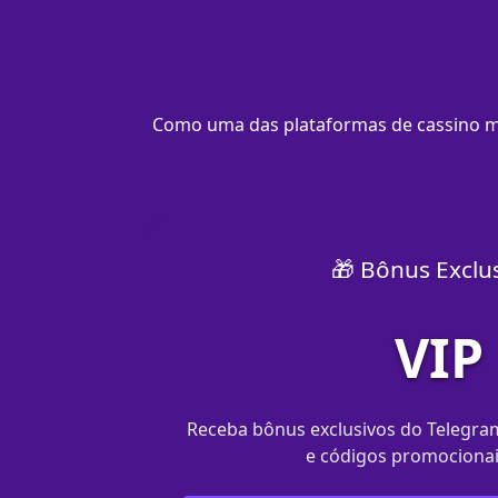
Como uma das plataformas de cassino mai
🎁 Bônus Exclu
VIP
Receba bônus exclusivos do Telegra
e códigos promocionai