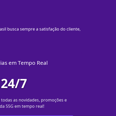
il busca sempre a satisfação do cliente,
cias em Tempo Real
24/7
e todas as novidades, promoções e
 da 55G em tempo real!