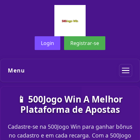
Login
Registrar-se
Menu
📱 500Jogo Win A Melhor
Plataforma de Apostas
Cadastre-se na 500Jogo Win para ganhar bônus
no cadastro e em cada recarga. Com a 500Jogo