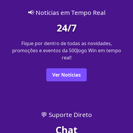
📢 Notícias em Tempo Real
24/7
Fique por dentro de todas as novidades,
promoções e eventos da 500Jogo Win em tempo
real!
Ver Notícias
💬 Suporte Direto
Chat