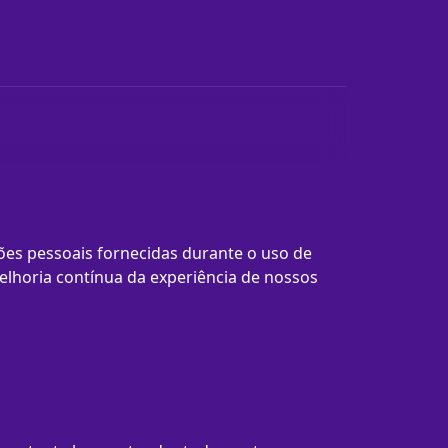
ões pessoais fornecidas durante o uso de
elhoria contínua da experiência de nossos