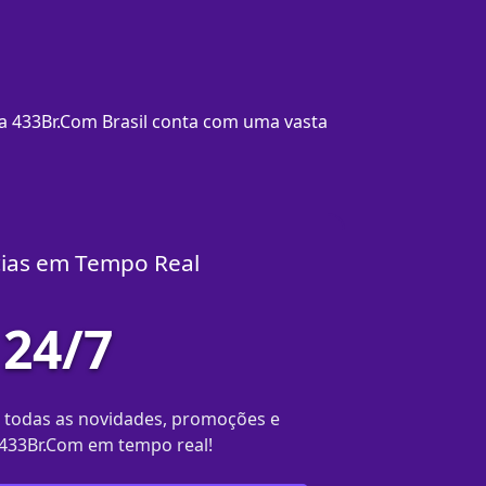
a 433Br.Com Brasil conta com uma vasta
cias em Tempo Real
24/7
e todas as novidades, promoções e
 433Br.Com em tempo real!