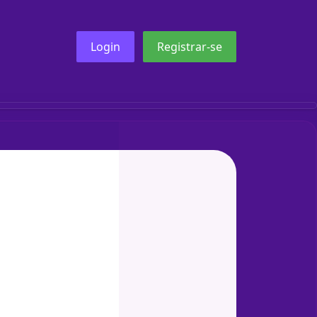
Login
Registrar-se