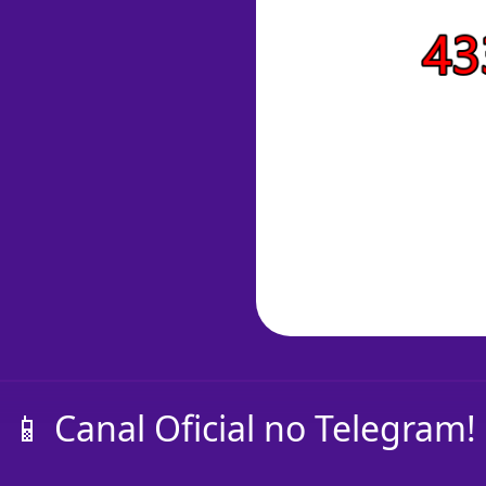
📱 Canal Oficial no Telegram!