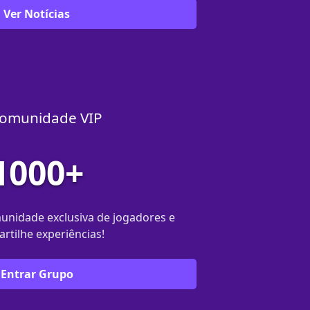
Ver Notícias
Comunidade VIP
1000+
unidade exclusiva de jogadores e
rtilhe experiências!
Entrar Grupo