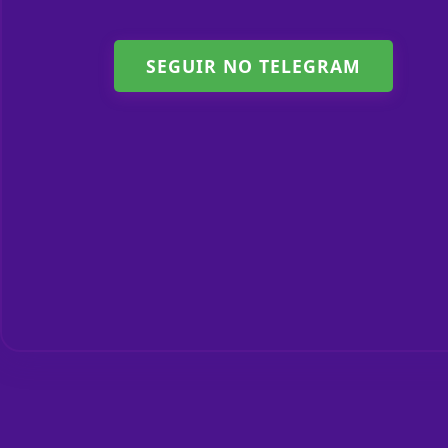
SEGUIR NO TELEGRAM