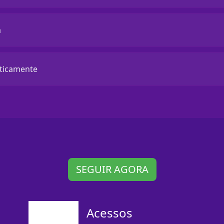
a
aticamente
SEGUIR AGORA
Acessos