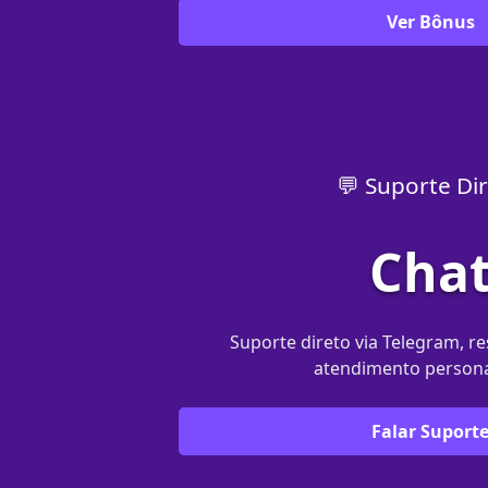
Ver Bônus
💬 Suporte Di
Cha
Suporte direto via Telegram, r
atendimento persona
Falar Suport