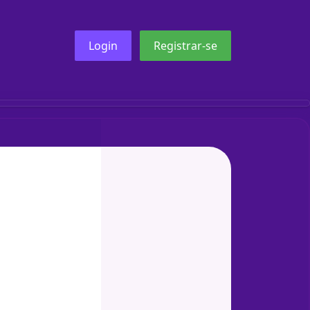
Login
Registrar-se