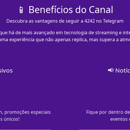
📱 Benefícios do Canal
Descubra as vantagens de seguir a 4242 no Telegram
o que há de mais avançado em tecnologia de streaming e int
ma experiência que não apenas replica, mas supera a atmos
sivos
📢 Notí
m, promoções especiais
Fique por dentro d
s únicos!
eventos 