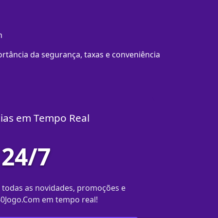
m
ortância da segurança, taxas e conveniência
cias em Tempo Real
24/7
e todas as novidades, promoções e
40Jogo.Com em tempo real!