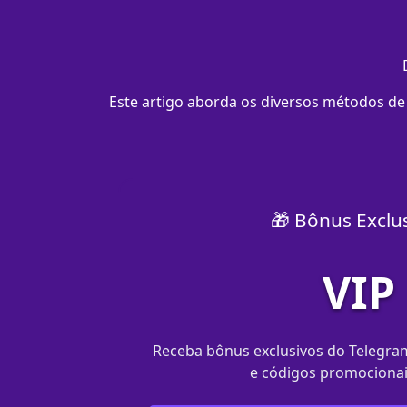
Este artigo aborda os diversos métodos d
🎁 Bônus Exclu
VIP
Receba bônus exclusivos do Telegra
e códigos promocionai