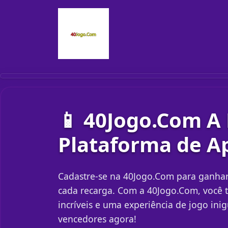
📱 40Jogo.Com A
Plataforma de A
Cadastre-se na 40Jogo.Com para ganha
cada recarga. Com a 40Jogo.Com, você
incríveis e uma experiência de jogo inig
vencedores agora!