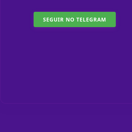
SEGUIR NO TELEGRAM