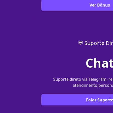
Ver Bônus
💬 Suporte Di
Cha
Suporte direto via Telegram, r
atendimento persona
Falar Suport