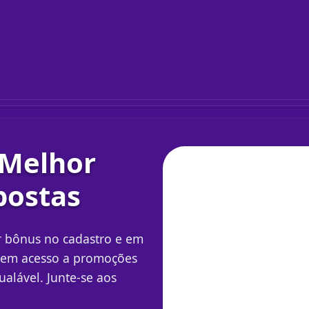
 Melhor
postas
r bônus no cadastro e em
 tem acesso a promoções
ualável. Junte-se aos