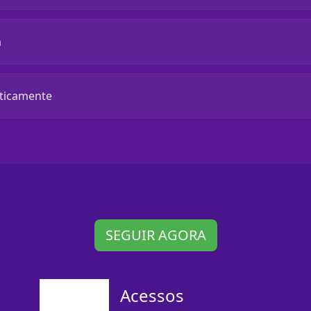
a
aticamente
SEGUIR AGORA
Acessos