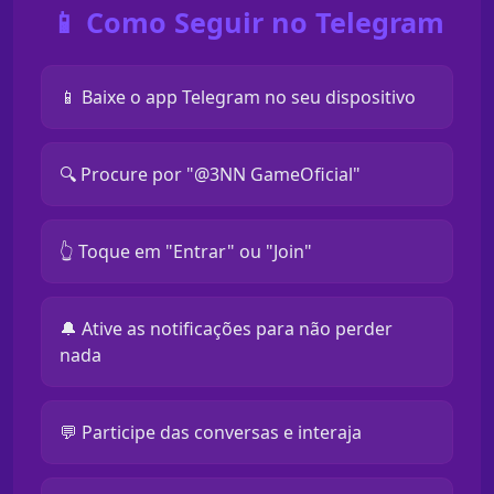
📱 Como Seguir no Telegram
📱 Baixe o app Telegram no seu dispositivo
🔍 Procure por "@3NN GameOficial"
👆 Toque em "Entrar" ou "Join"
🔔 Ative as notificações para não perder
nada
💬 Participe das conversas e interaja