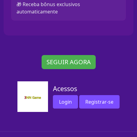
🎁 Receba bônus exclusivos
automaticamente
SEGUIR AGORA
Acessos
Login
Registrar-se