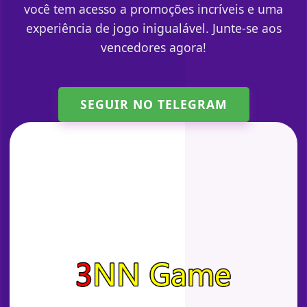
você tem acesso a promoções incríveis e uma
experiência de jogo inigualável. Junte-se aos
vencedores agora!
SEGUIR NO TELEGRAM