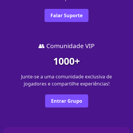
Falar Suporte
👥 Comunidade VIP
1000+
Junte-se a uma comunidade exclusiva de
jogadores e compartilhe experiências!
Entrar Grupo