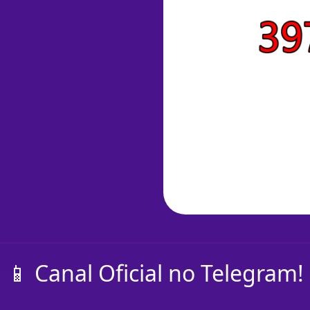
📱 Canal Oficial no Telegram!