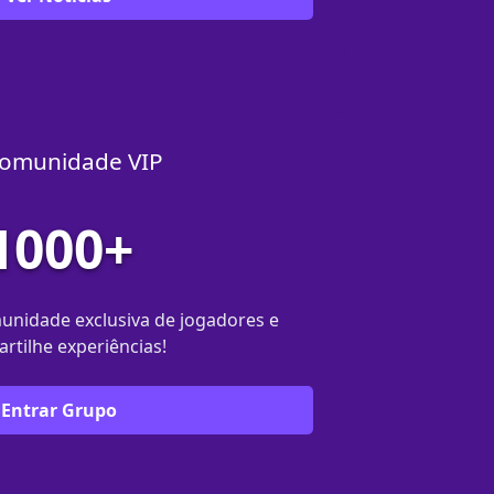
Comunidade VIP
1000+
unidade exclusiva de jogadores e
rtilhe experiências!
Entrar Grupo