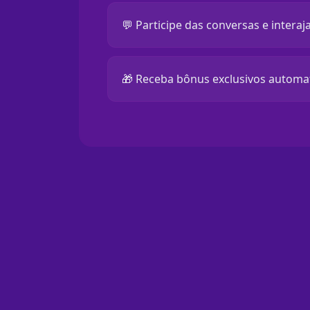
💬 Participe das conversas e interaj
🎁 Receba bônus exclusivos autom