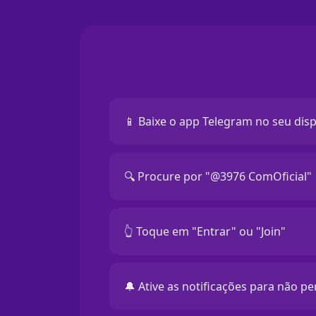
📱 Baixe o app Telegram no seu disp
🔍 Procure por "@3976 ComOficial"
👆 Toque em "Entrar" ou "Join"
🔔 Ative as notificações para não p