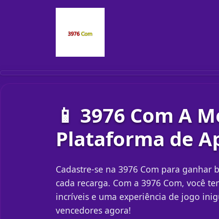
📱 3976 Com A M
Plataforma de A
Cadastre-se na 3976 Com para ganhar 
cada recarga. Com a 3976 Com, você t
incríveis e uma experiência de jogo inig
vencedores agora!