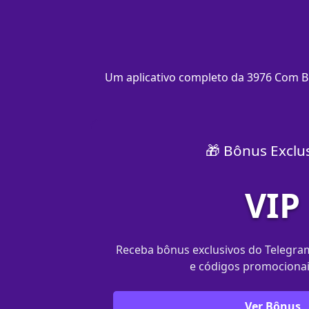
Um aplicativo completo da 3976 Com Br
🎁 Bônus Exclu
VIP
Receba bônus exclusivos do Telegra
e códigos promocionai
Ver Bônus