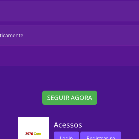
a
aticamente
SEGUIR AGORA
Acessos
Login
Registrar-se