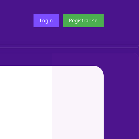
Login
Registrar-se