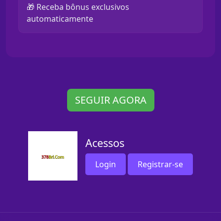
🎁 Receba bônus exclusivos
automaticamente
SEGUIR AGORA
Acessos
Login
Registrar-se