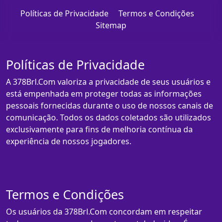
Políticas de Privacidade
Termos e Condições
Sitemap
Políticas de Privacidade
A 378Brl.Com valoriza a privacidade de seus usuários e
está empenhada em proteger todas as informações
pessoais fornecidas durante o uso de nossos canais de
comunicação. Todos os dados coletados são utilizados
exclusivamente para fins de melhoria contínua da
experiência de nossos jogadores.
Termos e Condições
Os usuários da 378Brl.Com concordam em respeitar