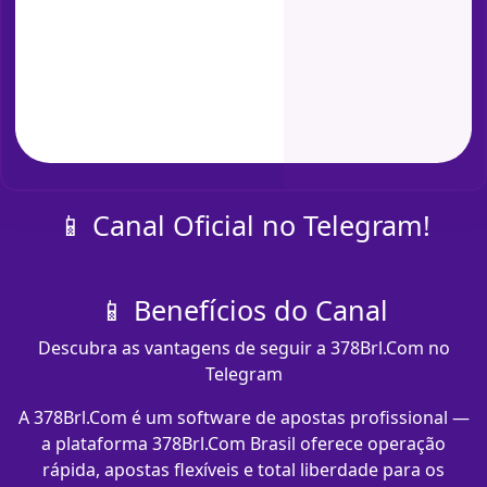
📱 Canal Oficial no Telegram!
📱 Benefícios do Canal
Descubra as vantagens de seguir a 378Brl.Com no
Telegram
A 378Brl.Com é um software de apostas profissional —
a plataforma 378Brl.Com Brasil oferece operação
rápida, apostas flexíveis e total liberdade para os