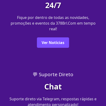
24/7
Fique por dentro de todas as novidades,
promoções e eventos da 378Brl.Com em tempo
real!
Ver Notícias
💬 Suporte Direto
Chat
Suporte direto via Telegram, respostas rápidas e
atendimento personalizado!