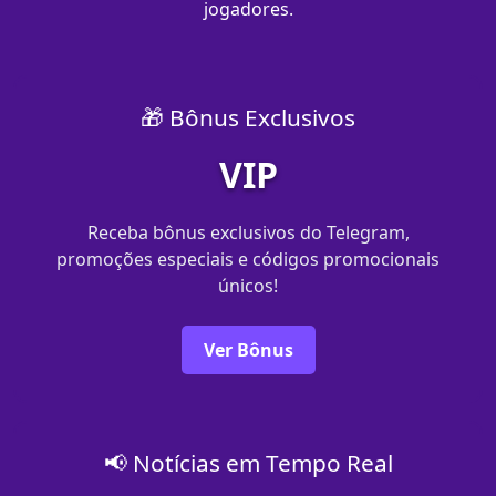
jogadores.
🎁 Bônus Exclusivos
VIP
Receba bônus exclusivos do Telegram,
promoções especiais e códigos promocionais
únicos!
Ver Bônus
📢 Notícias em Tempo Real