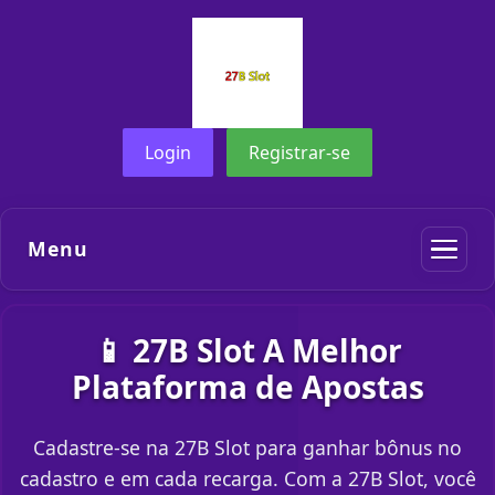
Login
Registrar-se
Menu
📱 27B Slot A Melhor
Plataforma de Apostas
Cadastre-se na 27B Slot para ganhar bônus no
cadastro e em cada recarga. Com a 27B Slot, você