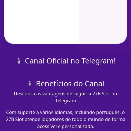
📱 Canal Oficial no Telegram!
📱 Benefícios do Canal
Descubra as vantagens de seguir a 27B Slot no
Telegram
Com suporte a vários idiomas, incluindo português, o
27B Slot atende jogadores de todo o mundo de forma
acessível e personalizada.