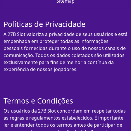
Sitemap
Políticas de Privacidade
A 27B Slot valoriza a privacidade de seus usuários e está
empenhada em proteger todas as informações
pessoais fornecidas durante o uso de nossos canais de
comunicação. Todos os dados coletados são utilizados
exclusivamente para fins de melhoria contínua da
experiência de nossos jogadores.
Termos e Condições
Os usuários da 27B Slot concordam em respeitar todas
as regras e regulamentos estabelecidos. É importante
ler e entender todos os termos antes de participar de