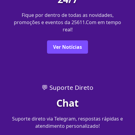
Fique por dentro de todas as novidades,
promoções e eventos da 25611.Com em tempo
real!
Ver Notícias
💬 Suporte Direto
Chat
Suporte direto via Telegram, respostas rápidas e
atendimento personalizado!