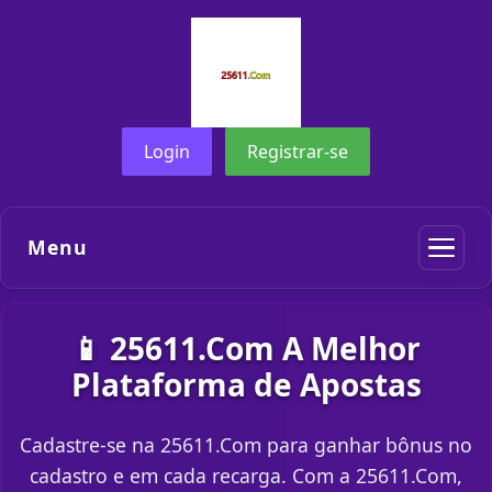
Login
Registrar-se
Menu
📱 25611.Com A Melhor
Plataforma de Apostas
Cadastre-se na 25611.Com para ganhar bônus no
cadastro e em cada recarga. Com a 25611.Com,