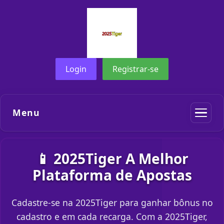
Login
Registrar-se
Menu
📱 2025Tiger A Melhor
Plataforma de Apostas
Cadastre-se na 2025Tiger para ganhar bônus no
cadastro e em cada recarga. Com a 2025Tiger,