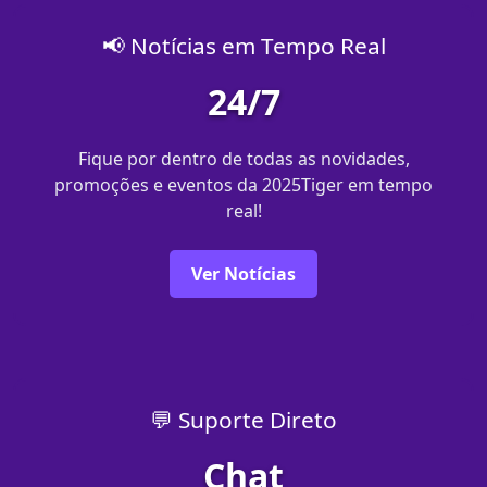
📢 Notícias em Tempo Real
24/7
Fique por dentro de todas as novidades,
promoções e eventos da 2025Tiger em tempo
real!
Ver Notícias
💬 Suporte Direto
Chat