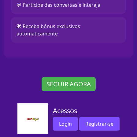
💬 Participe das conversas e interaja
🎁 Receba bônus exclusivos
automaticamente
SEGUIR AGORA
Acessos
Login
Registrar-se