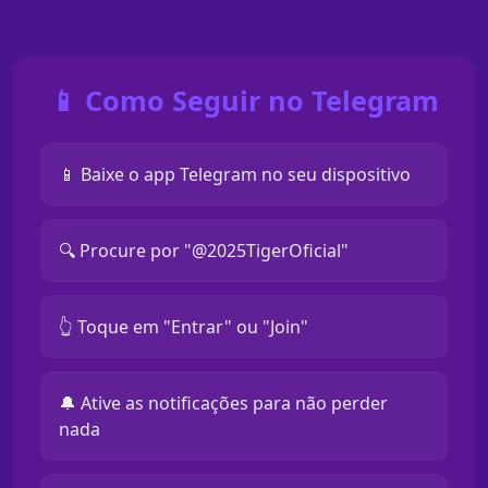
📱 Como Seguir no Telegram
📱 Baixe o app Telegram no seu dispositivo
🔍 Procure por "@2025TigerOficial"
👆 Toque em "Entrar" ou "Join"
🔔 Ative as notificações para não perder
nada