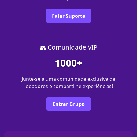
Falar Suporte
👥 Comunidade VIP
1000+
Junte-se a uma comunidade exclusiva de
jogadores e compartilhe experiências!
Entrar Grupo