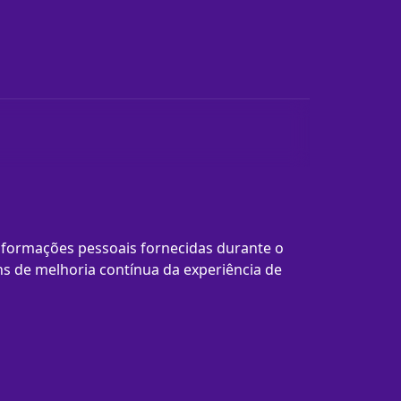
informações pessoais fornecidas durante o
ns de melhoria contínua da experiência de