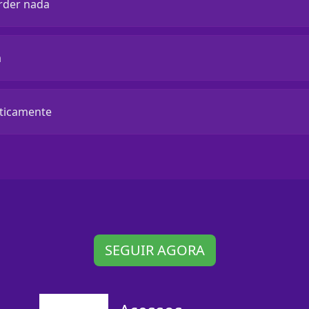
erder nada
a
aticamente
SEGUIR AGORA