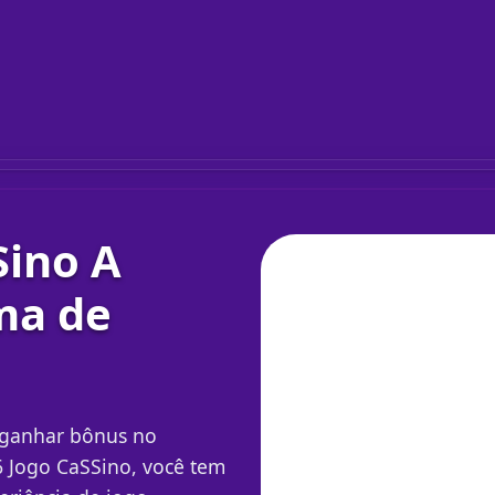
Sino A
ma de
 ganhar bônus no
6 Jogo CaSSino, você tem