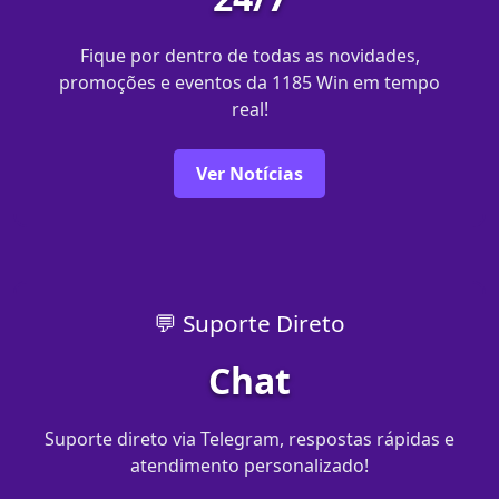
Fique por dentro de todas as novidades,
promoções e eventos da 1185 Win em tempo
real!
Ver Notícias
💬 Suporte Direto
Chat
Suporte direto via Telegram, respostas rápidas e
atendimento personalizado!