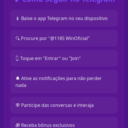
📱 Baixe o app Telegram no seu dispositivo
🔍 Procure por "@1185 WinOficial"
👆 Toque em "Entrar" ou "Join"
🔔 Ative as notificações para não perder
nada
💬 Participe das conversas e interaja
🎁 Receba bônus exclusivos